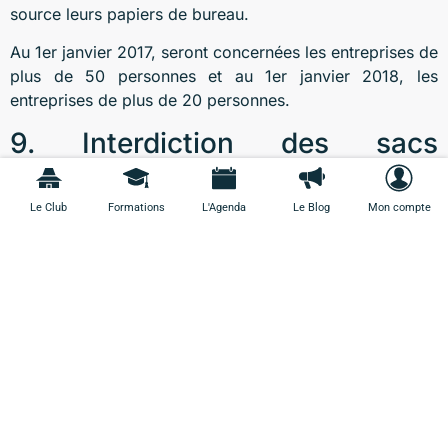
source leurs papiers de bureau.
Au 1er janvier 2017, seront concernées les entreprises de
plus de 50 personnes et au 1er janvier 2018, les
entreprises de plus de 20 personnes.
9. Interdiction des sacs
plastiques en caisse
Le Club
Formations
L'Agenda
Le Blog
Mon compte
Initialement
prévue au 1er janvier 2016
,
l’interdiction
d’utilisation de sacs plastiques
à usage unique en caisse
(gratuits ou payants) a lieu le 1er juillet 2016. Les sacs
d’une épaisseur inférieure à 50 microns sont interdits (y
compris les sacs biodégradables). Tous les commerces
sont concernés : supermarchés, commerces de
proximité ou marchés.
10. Immatriculation des auto-
entrepreneurs