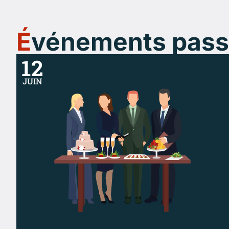
É
vénements pas
12
JUIN