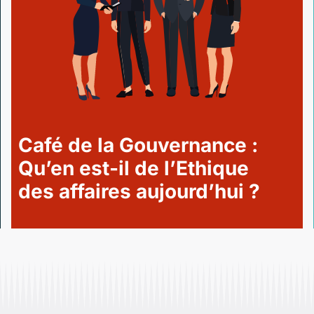
Café de la Gouvernance :
Qu’en est-il de l’Ethique
des affaires aujourd’hui ?