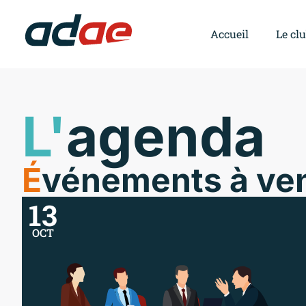
Accueil
Le cl
L'
agenda
É
vénements à ven
13
OCT