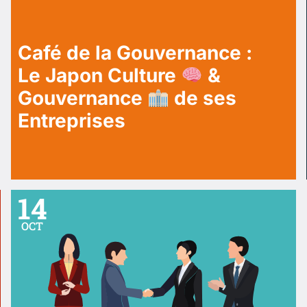
Café de la Gouvernance :
Le Japon Culture
&
Gouvernance
de ses
Entreprises
14
OCT