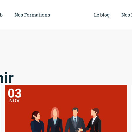
ub
Nos Formations
L’Agenda
Le blog
Nos 
ir
03
NOV