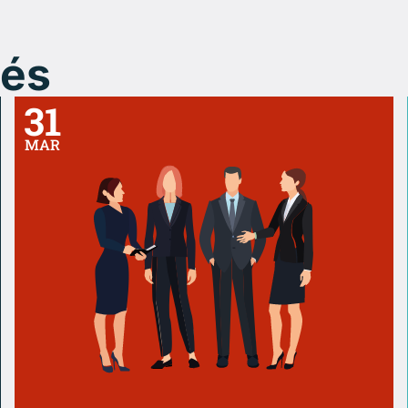
sés
31
MAR