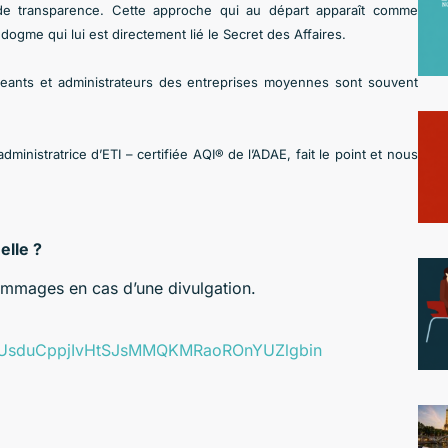
de transparence. Cette approche qui au départ apparaît comme
ogme qui lui est directement lié le Secret des Affaires.
irigeants et administrateurs des entreprises moyennes sont souvent
inistratrice d’ETI – certifiée AQI® de l’ADAE, fait le point et nous
elle ?
ommages en cas d’une divulgation.
r/tZUsduCppjIvHtSJsMMQKMRaoROnYUZlgbin