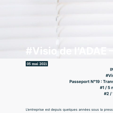
#Visio de l’ADAE 
05 mai 2021
I
#Vi
Passeport N°19 : Tran
#1 / 5
#2 /
L’entreprise est depuis quelques années sous la pressi