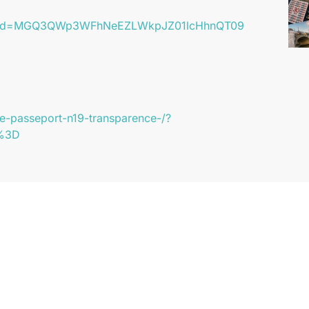
2?pwd=MGQ3QWp3WFhNeEZLWkpJZ01lcHhnQT09
ae-passeport-n19-transparence-/?
D%3D
Suivez-nous