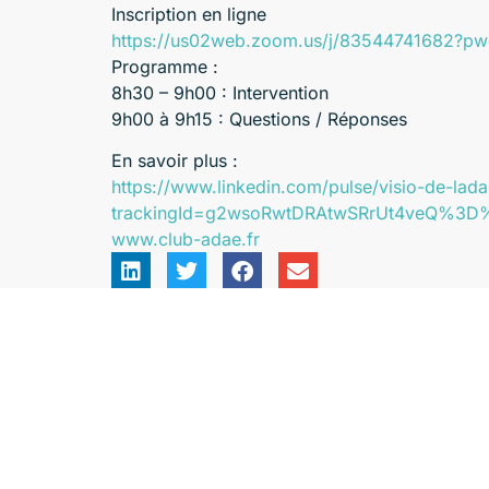
Inscription en ligne
https://us02web.zoom.us/j/8354474168
Programme :
8h30 – 9h00 : Intervention
9h00 à 9h15 : Questions / Réponses
En savoir plus :
https://www.linkedin.com/pulse/visio-de-lad
trackingId=g2wsoRwtDRAtwSRrUt4veQ%3
www.club-adae.fr