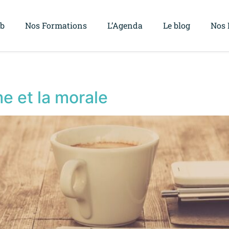
ub
Nos Formations
L’Agenda
Le blog
Nos 
me et la morale