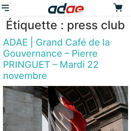
Étiquette :
press club
ADAE | Grand Café de la
Gouvernance – Pierre
PRINGUET – Mardi 22
novembre