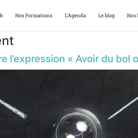
ub
Nos Formations
L’Agenda
Le blog
Nos 
ent
e l’expression « Avoir du bol 