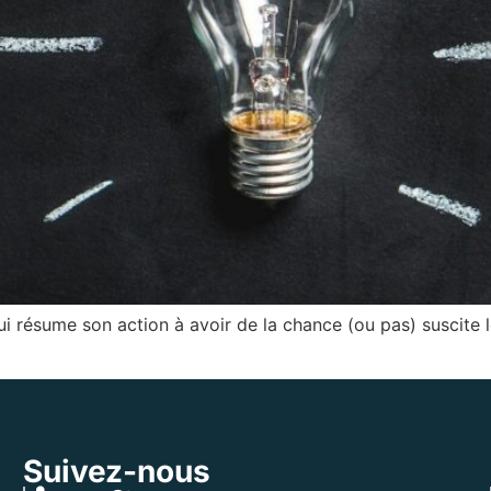
i résume son action à avoir de la chance (ou pas) suscite 
Suivez-nous