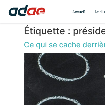
Accueil
Le cl
Étiquette :
présid
Ce qui se cache derrièr