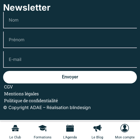
Newsletter
Envoyer
CGV
Mentions légales
Politique de confidentialité
© Copyright ADAE – Réalisation
blindesign
Le Club
Formations
L'Agenda
Le Blog
Mon compte
Le Club
Formations
L'Agenda
Le Blog
Mon compte