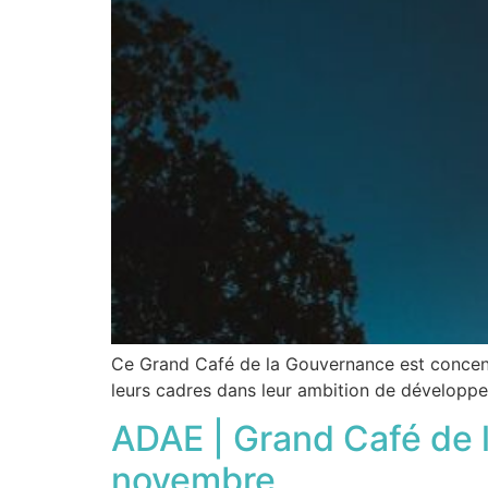
Ce Grand Café de la Gouvernance est concentré
leurs cadres dans leur ambition de développem
ADAE | Grand Café de 
novembre