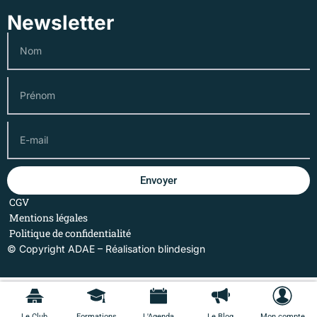
Newsletter
Envoyer
CGV
Mentions légales
Politique de confidentialité
© Copyright ADAE – Réalisation
blindesign
Le Club
Formations
L'Agenda
Le Blog
Mon compte
Le Club
Formations
L'Agenda
Le Blog
Mon compte