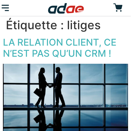
Étiquette :
litiges
LA RELATION CLIENT, CE
N’EST PAS QU’UN CRM !