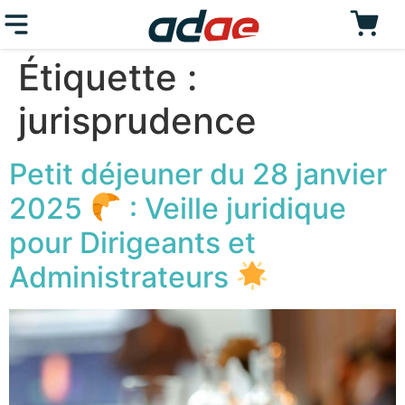
Étiquette :
jurisprudence
Petit déjeuner du 28 janvier
2025
: Veille juridique
pour Dirigeants et
Administrateurs