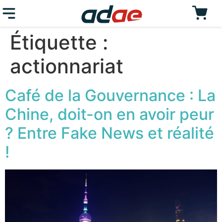
Étiquette :
actionnariat
Café de la Gouvernance : La
Chine, doit-on en avoir peur
? Entre Fake News et réalité
!