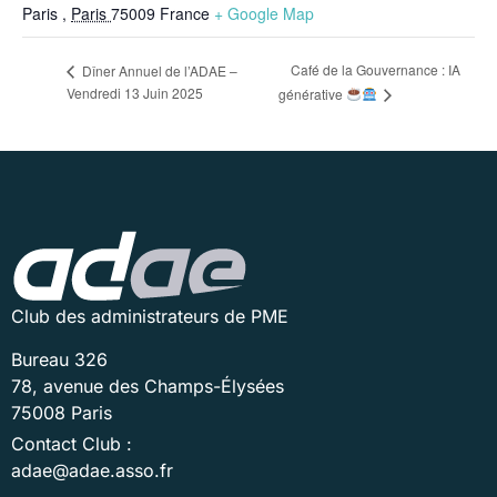
Paris
,
Paris
75009
France
+ Google Map
Café de la Gouvernance : IA
Dîner Annuel de l’ADAE –
Vendredi 13 Juin 2025
générative
Club des administrateurs de PME
Bureau 326
78, avenue des Champs-Élysées
75008 Paris
Contact Club :
adae@adae.asso.fr