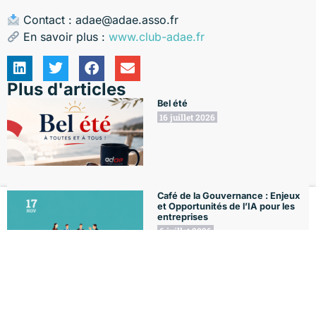
Contact :
adae@adae.asso.fr
En savoir plus :
www.club-adae.fr
Plus d'articles
Bel été
16 juillet 2026
Café de la Gouvernance : Enjeux
et Opportunités de l’IA pour les
entreprises
Le Club
Formations
L'Agenda
Le Blog
Mon compte
6 juillet 2026
Café de la Gouvernance : Qu’en
est-il de l’Ethique des affaires
aujourd’hui ?