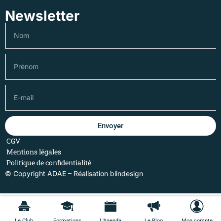
Newsletter
Envoyer
CGV
Mentions légales
Politique de confidentialité
© Copyright ADAE – Réalisation
blindesign
Le Club
Formations
L'Agenda
Le Blog
Mon compte
Le Club
Formations
L'Agenda
Le Blog
Mon compte