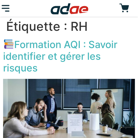
Étiquette :
RH
Formation AQI : Savoir
identifier et gérer les
risques