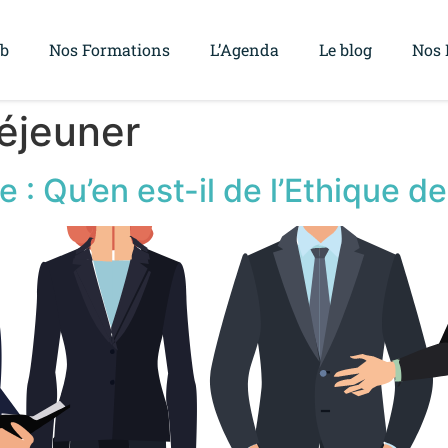
ub
Nos Formations
L’Agenda
Le blog
Nos 
déjeuner
: Qu’en est-il de l’Ethique des