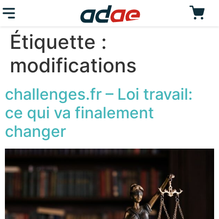
Étiquette :
modifications
challenges.fr – Loi travail:
ce qui va finalement
changer