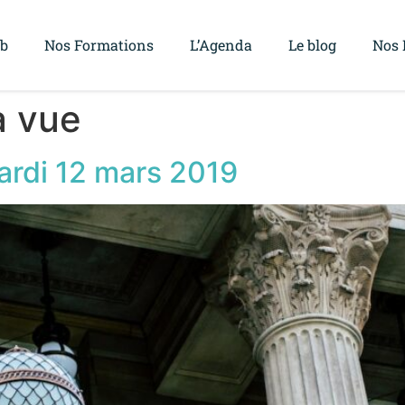
ub
Nos Formations
L’Agenda
Le blog
Nos 
à vue
rdi 12 mars 2019