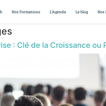
ub
Nos Formations
L’Agenda
Le blog
Nos 
ges
se : Clé de la Croissance ou 