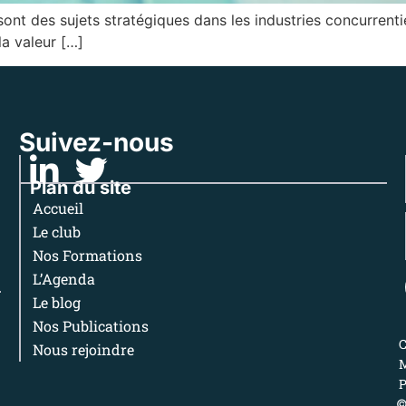
 sont des sujets stratégiques dans les industries concurrent
la valeur […]
Suivez-nous
Plan du site
Accueil
Le club
Nos Formations
L’Agenda
Le blog
Nos Publications
Nous rejoindre
M
P
©