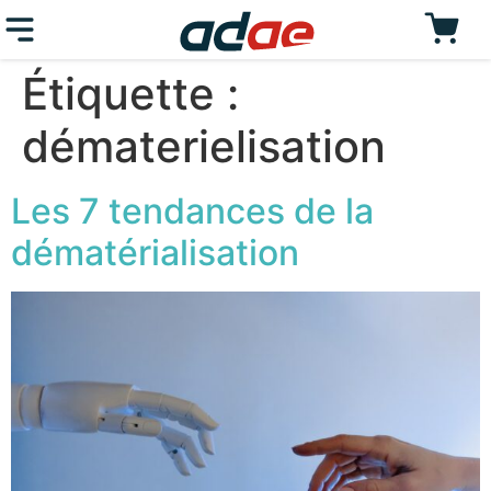
Étiquette :
dématerielisation
Les 7 tendances de la
dématérialisation