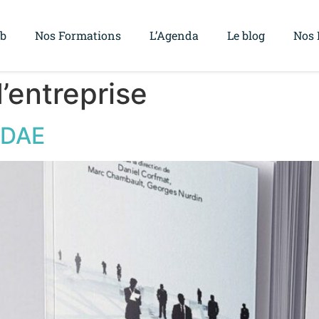
ub
Nos Formations
L’Agenda
Le blog
Nos 
’entreprise
’ADAE