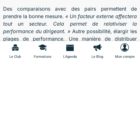
Des comparaisons avec des pairs permettent de
prendre la bonne mesure.
« Un facteur externe affectera
tout un secteur. Cela permet de relativiser la
performance du dirigeant. »
Autre possibilité, élargir les
plages de performance. Une manière de distribuer
moins d’argent si l’environnement a été porteur, et plus à
l’inverse. Enfin, les entreprises attachent de plus en plus
Le Club
Formations
L'Agenda
Le Blog
Mon compte
d’importance à la préparation de l’avenir.
« Car ce qui
devient important, c’est la dimension temps, avec les
plans de succession et la gestion des talents »,
affirme
Laurent Nguyen.
Laurence Boisseau, Les Echos
Le 01/06 à 07:00
Plus d'articles
Bel été