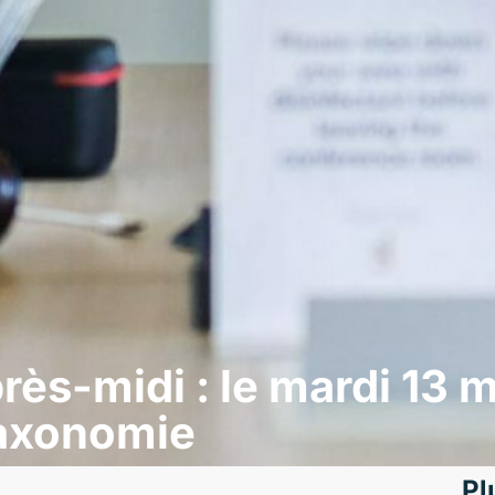
rès-midi : le mardi 13 
axonomie
Pl