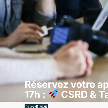
Réservez votre ap
17h :
CSRD & T
04 avril 2025