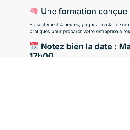
Une formation conçue po
En seulement 4 heures, gagnez en clarté sur c
pratiques pour préparer votre entreprise à rel
Notez bien la date : M
17h00
Prêt à transformer vos engagements durables 
Réservez votre place dès maintenant !
Je m’inscris à la session CSRD & Taxono