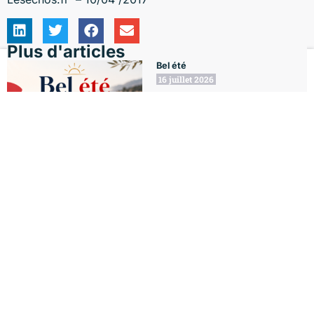
Plus d'articles
Bel été
16 juillet 2026
Le Club
Formations
L'Agenda
Le Blog
Mon compte
Café de la Gouvernance : Enjeux
et Opportunités de l’IA pour les
entreprises
6 juillet 2026
Café de la Gouvernance : Qu’en
est-il de l’Ethique des affaires
aujourd’hui ?
29 juin 2026