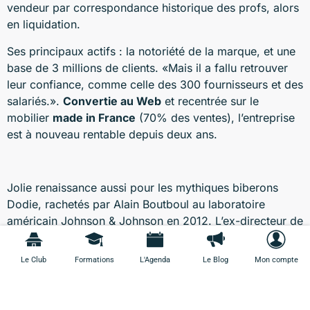
vendeur par correspondance historique des profs, alors
en liquidation.
Ses principaux actifs : la notoriété de la marque, et une
base de 3 millions de clients. «Mais il a fallu retrouver
leur confiance, comme celle des 300 fournisseurs et des
salariés.».
Convertie au Web
et recentrée sur le
mobilier
made in France
(70% des ventes), l’entreprise
est à nouveau rentable depuis deux ans.
Jolie renaissance aussi pour les mythiques biberons
Dodie, rachetés par Alain Boutboul au laboratoire
américain Johnson & Johnson en 2012. L’ex-directeur de
Forte Pharma a
relocalisé la production hongroise en
France
et entamé
une diversification de ses produits
,
Le Club
Formations
L'Agenda
Le Blog
Mon compte
vendus en pharmacie, avec l’invention d’une nouvelle
génération de tétines. Pari gagné : les ventes ont atteint
13 millions d’euros en 2015 (+ 8%).