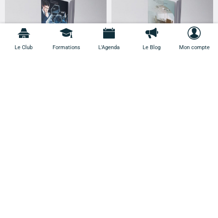
Le Club
Formations
L'Agenda
Le Blog
Mon compte
Gouvernance et transformation
Le conseil d’administration des
digitale de l’entreprise
PME – Gouvernance et
évaluation
12,00
€
13,50
€
Gouvernance et éthique des
affaires
11,00
€