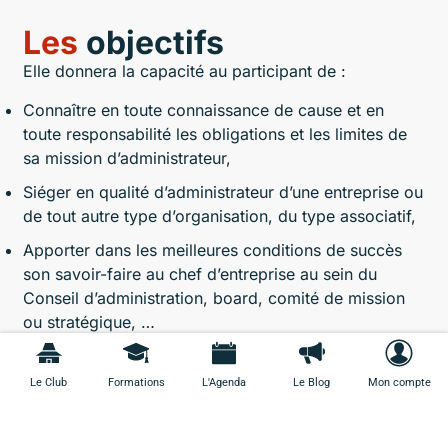
Les
objectifs
Elle donnera la capacité au participant de :
Connaître en toute connaissance de cause et en
toute responsabilité les obligations et les limites de
sa mission d’administrateur,
Siéger en qualité d’administrateur d’une entreprise ou
de tout autre type d’organisation, du type associatif,
Apporter dans les meilleures conditions de succès
son savoir-faire au chef d’entreprise au sein du
Conseil d’administration, board, comité de mission
ou stratégique, …
Partager son savoir-faire et ses pratiques techniques
ou opérationnelles à l’entreprise.
Le Club
Formations
L'Agenda
Le Blog
Mon compte