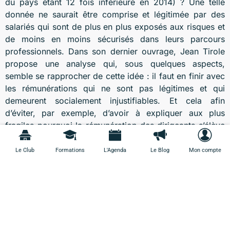
du pays étant 12 fois inférieure en 2014) ? Une telle
donnée ne saurait être comprise et légitimée par des
salariés qui sont de plus en plus exposés aux risques et
de moins en moins sécurisés dans leurs parcours
professionnels. Dans son dernier ouvrage, Jean Tirole
propose une analyse qui, sous quelques aspects,
semble se rapprocher de cette idée : il faut en finir avec
les rémunérations qui ne sont pas légitimes et qui
demeurent socialement injustifiables. Et cela afin
d’éviter, par exemple, d’avoir à expliquer aux plus
fragiles pourquoi la rémunération des dirigeants s’élève
souvent lorsque les résultats de l’entreprise sont bons
mais ne baisse pas lorsqu’ils deviennent mauvais et
Le Club
Formations
L'Agenda
Le Blog
Mon compte
compromettent la pérennité de leur emploi… Ces
questions ont une forte portée symbolique, un caractère
sacré qui doit être apprécié à sa juste valeur pour
enclencher une dynamique démocratique et trouver les
moyens d’un nouveau compromis social-productif
durable. Et surtout elles doivent s’inscrire dans cette