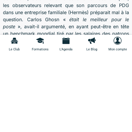
les observateurs relevant que son parcours de PDG
dans une entreprise familiale (Hermès) préparait mal à la
question. Carlos Ghosn «
était le meilleur pour le
poste
», avait-il argumenté, en ayant peut-être en tête
un benchmark mondial tiré par les salaires des patrons
des constructeurs américains.
Le Club
Formations
L'Agenda
Le Blog
Mon compte
Le benchmark, le grand sujet
Le benchmark… A l’IFA, Michel de Fabiani ne cache pas
que «
c’est l’un des grands sujets
». Cela dit, notent les
experts d’Essere, «
en France, c’est le management qui
se charge des études de marché, alors que la
composition du panel de comparaison est une question
clef qui devrait être définie par le comité des
rémunérations
». Jean-Claude Sobel se souvient d’un
benchmark réalisé à la demande d’un CEO qui
démontrait qu’il était sous-payé mais qui a compris qu’il
revenait à son président de piloter l’étude. «
Le