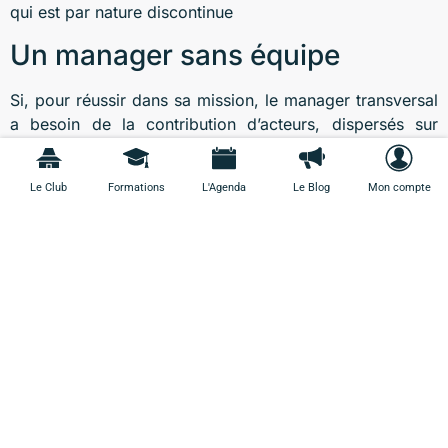
qui est par nature discontinue
Un manager sans équipe
Si, pour réussir dans sa mission, le manager transversal
a besoin de la contribution d’acteurs, dispersés sur
plusieurs sites ou filiales, il ne dispose pas d’équipe
dédiée.
Le Club
Formations
L'Agenda
Le Blog
Mon compte
Un management sans équipe ? Voilà bien une idée qui
bouscule les paradigmes traditionnels du management.
A telle enseigne que si l’on parle de management
transversal, aucun manager ne porte le titre de
« manager transversal » et que les entreprises ont
parfois des difficultés à trouver un libellé emploi
satisfaisant : facilitateur ? Coordinateur ? Les managers
transversaux auraient-ils des problèmes d’identité et de
reconnaissance ?
Nos recommandations :