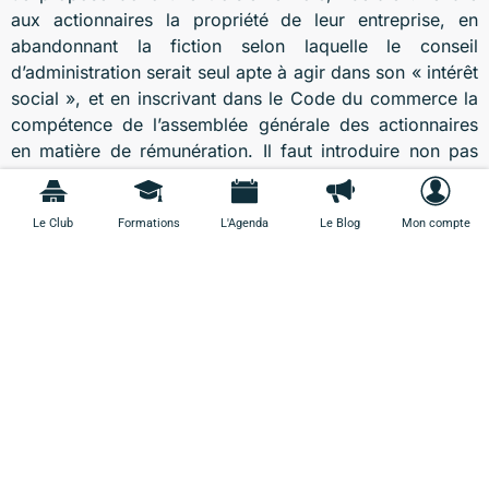
aux actionnaires la propriété de leur entreprise, en
abandonnant la fiction selon laquelle le conseil
d’administration serait seul apte à agir dans son « intérêt
social », et en inscrivant dans le Code du commerce la
compétence de l’assemblée générale des actionnaires
en matière de rémunération. Il faut introduire non pas
moins de responsabilité, mais plus de marché. En un
sens, je suis certain que beaucoup de dirigeants seraient
Le Club
Formations
L'Agenda
Le Blog
Mon compte
ravis de bénéficier d’une sorte de « salaire maximal
garanti », avec la bénédiction de la puissance publique.
Soumettons-les plutôt à l’inconfort de la concurrence, et
à l’incertitude de la délibération collective.
Gaspard Koenig
Gaspard Koenig est philosophe et président du think
tank GénérationLibre.