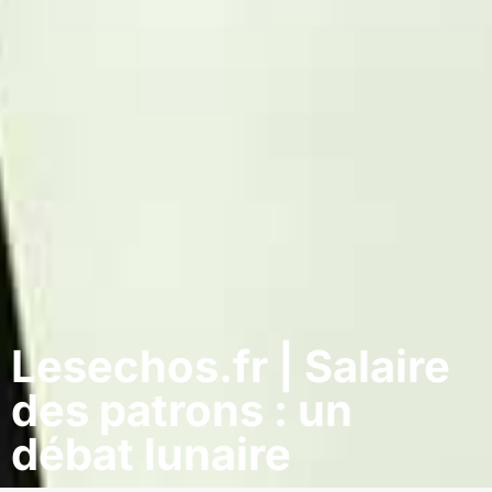
Lesechos.fr | Salaire
des patrons : un
débat lunaire