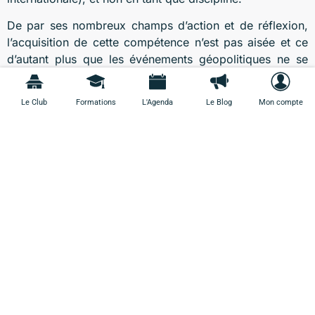
De par ses nombreux champs d’action et de réflexion,
l’acquisition de cette compétence n’est pas aisée et ce
d’autant plus que les événements géopolitiques ne se
reproduisent jamais à l’identique. Je crois beaucoup à
une démarche associant de la formation, de
Le Club
Formations
L'Agenda
Le Blog
Mon compte
l’expérimentation (avec des mises en situation), de
l’expérience et un accompagnement. De toute façon, il
n’y a pas le choix, c’est indispensable !
Par Jean-François Fiorina (Directeur adjoint et directeur
de l’ESC à Grenoble Ecole de Management), le 26 juillet
2016.
Plus d'articles
Bel été
16 juillet 2026