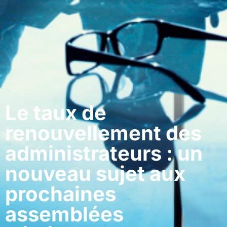
Le taux de
renouvellement des
administrateurs : un
nouveau sujet aux
prochaines
assemblées