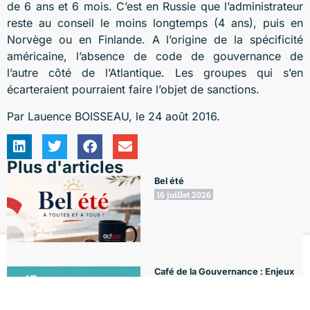
de 6 ans et 6 mois. C’est en Russie que l’administrateur
reste au conseil le moins longtemps (4 ans), puis en
Norvège ou en Finlande. A l’origine de la spécificité
américaine, l’absence de code de gouvernance de
l’autre côté de l’Atlantique. Les groupes qui s’en
écarteraient pourraient faire l’objet de sanctions.
Par Lauence BOISSEAU, le 24 août 2016.
Plus d'articles
Bel été
16 juillet 2026
Le Club
Formations
L'Agenda
Le Blog
Mon compte
Café de la Gouvernance : Enjeux
et Opportunités de l’IA pour les
entreprises
6 juillet 2026