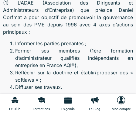
(1) L’ADAE (Association des Dirigeants et
Administrateurs d’Entreprise) que préside Daniel
Corfmat a pour objectif de promouvoir la gouvernance
au sein des PME depuis 1996 avec 4 axes d’actions
principaux :
Informer les parties prenantes ;
Former ses membres (1ère formation
d’administrateur qualifiés indépendants en
entreprise en France AQI®);
Réfléchir sur la doctrine et établir/proposer des «
softlaws » ;
Diffuser ses travaux.
En savoir + sur :
http://www.finyear.com/Le-pacte-d-
Le Club
Formations
L'Agenda
Le Blog
Mon compte
actionnaire_a38578.html
Plus d'articles