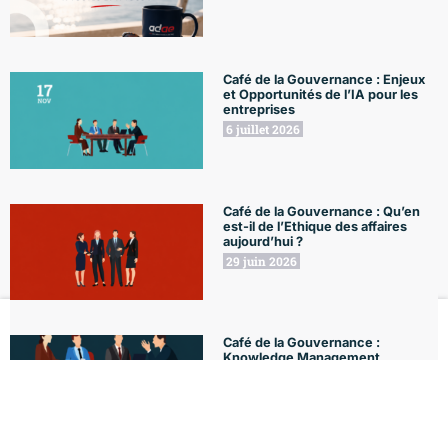
Café de la Gouvernance : Enjeux
et Opportunités de l’IA pour les
entreprises
6 juillet 2026
Café de la Gouvernance : Qu’en
est-il de l’Ethique des affaires
aujourd’hui ?
29 juin 2026
Café de la Gouvernance :
Le Club
Formations
L'Agenda
Le Blog
Mon compte
Knowledge Management
22 juin 2026