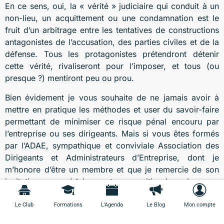
En ce sens, oui, la « vérité » judiciaire qui conduit à un
non-lieu, un acquittement ou une condamnation est le
fruit d’un arbitrage entre les tentatives de constructions
antagonistes de l’accusation, des parties civiles et de la
défense. Tous les protagonistes prétendront détenir
cette vérité, rivaliseront pour l’imposer, et tous (ou
presque ?) mentiront peu ou prou.
Bien évidement je vous souhaite de ne jamais avoir à
mettre en pratique les méthodes et user du savoir-faire
permettant de minimiser ce risque pénal encouru par
l’entreprise ou ses dirigeants. Mais si vous êtes formés
par l’ADAE, sympathique et conviviale Association des
Dirigeants et Administrateurs d’Entreprise, dont je
m’honore d’être un membre et que je remercie de son
invitation, vous réduisez votre exposition à ce risque en
plaisante compagnie (Fin de la phrase de publicité
clandestine).
Le Club
Formations
L'Agenda
Le Blog
Mon compte