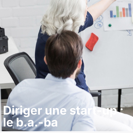
Diriger une start-up :
le b.a.-ba