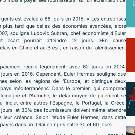
gents est évalué à 68 jours en 2015. « Les entreprises
 plus tard que celles des économies avancées, alors
 2007, souligne Ludovic Subran, chef économiste d’Euler
 écart pourrait atteindre 12 jours. »En cause
lais en Chine et au Brésil, en raison du ralentissement
paiement recule légèrement: avec 62 jours en 2014,
59 jours en 2016. Cependant, Euler Hermes souligne que
nes selon les régions de l’Europe, et distingue deux
 pays méditerranéens. Dans le premier, qui comprend
llemagne et l’Autriche, le délai moyen de paiement se
i inclut entre autres l’Espagne, le Portugal, la Grèce,
 60 jours, et 30% des fournisseurs doivent même attendre
e leur créance. Selon l’étude Euler Hermes, dans cette
payés dans un délai compris entre 30 et 60 jours.