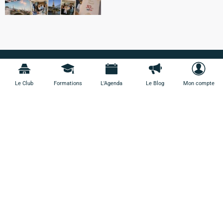
Le Club
Formations
L'Agenda
Le Blog
Mon compte
Club des administrateurs de PME
Bureau 326
78, avenue des Champs-Élysées
75008 Paris
Contact Club :
adae@adae.asso.fr
Contact Formation :