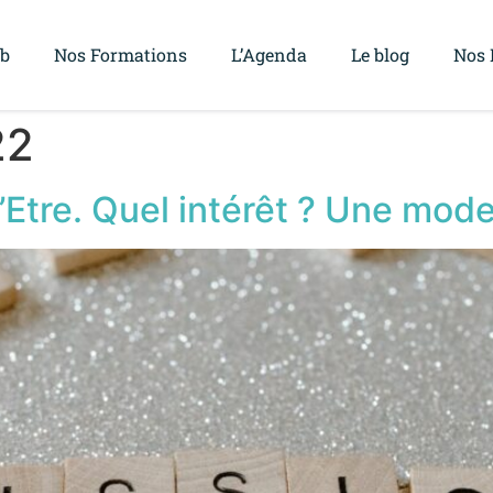
ub
Nos Formations
L’Agenda
Le blog
Nos 
22
’Etre. Quel intérêt ? Une mode