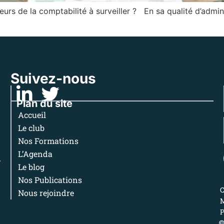
eurs de la comptabilité à surveiller ? En sa qualité d’admini
Suivez-nous
Plan du site
Accueil
Le club
Nos Formations
L’Agenda
Le blog
Nos Publications
Nous rejoindre
M
P
©