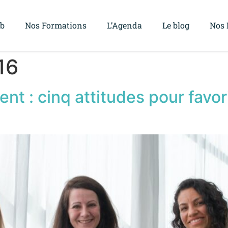
ub
Nos Formations
L’Agenda
Le blog
Nos 
016
nt : cinq attitudes pour favor