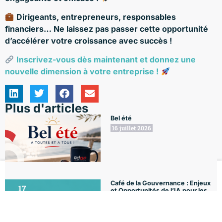
Dirigeants, entrepreneurs, responsables
financiers… Ne laissez pas passer cette opportunité
d’accélérer votre croissance avec succès !
Inscrivez-vous dès maintenant et donnez une
nouvelle dimension à votre entreprise !
Plus d'articles
Bel été
16 juillet 2026
Café de la Gouvernance : Enjeux
Le Club
Formations
L'Agenda
Le Blog
Mon compte
et Opportunités de l’IA pour les
entreprises
6 juillet 2026