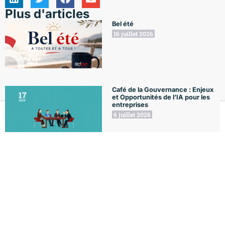
Plus d'articles
Bel été
16 juillet 2026
Café de la Gouvernance : Enjeux
et Opportunités de l’IA pour les
entreprises
6 juillet 2026
Le Club
Formations
L'Agenda
Le Blog
Mon compte
Café de la Gouvernance : Qu’en
est-il de l’Ethique des affaires
aujourd’hui ?
29 juin 2026
Café de la Gouvernance :